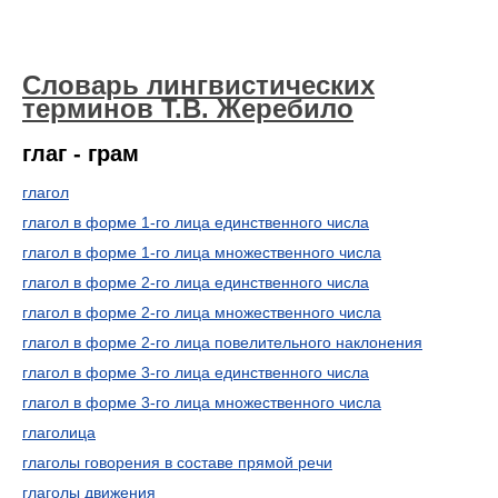
Словарь лингвистических
терминов Т.В. Жеребило
глаг - грам
глагол
глагол в форме 1-го лица единственного числа
глагол в форме 1-го лица множественного числа
глагол в форме 2-го лица единственного числа
глагол в форме 2-го лица множественного числа
глагол в форме 2-го лица повелительного наклонения
глагол в форме 3-го лица единственного числа
глагол в форме 3-го лица множественного числа
глаголица
глаголы говорения в составе прямой речи
глаголы движения