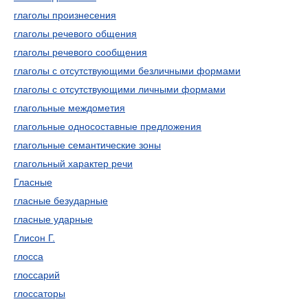
глаголы произнесения
глаголы речевого общения
глаголы речевого сообщения
глаголы с отсутствующими безличными формами
глаголы с отсутствующими личными формами
глагольные междометия
глагольные односоставные предложения
глагольные семантические зоны
глагольный характер речи
Гласные
гласные безударные
гласные ударные
Глисон Г.
глосса
глоссарий
глоссаторы