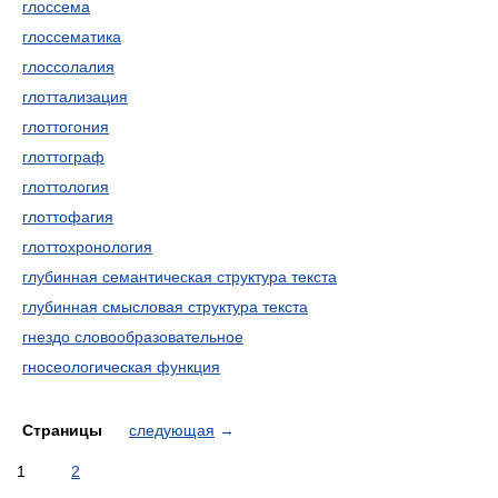
глоссема
глоссематика
глоссолалия
глоттализация
глоттогония
глоттограф
глоттология
глоттофагия
глоттохронология
глубинная семантическая структура текста
глубинная смысловая структура текста
гнездо словообразовательное
гносеологическая функция
Страницы
следующая
→
1
2